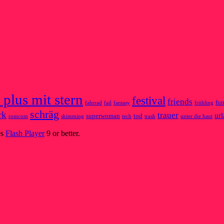
 plus mit stern
festival
friends
fu
fahrrad
fail
fantasy
frühling
schräg
rk
trauer
ur
superwoman
tod
romcom
skimming
tech
trash
unter die haut
es
Flash Player
9 or better.