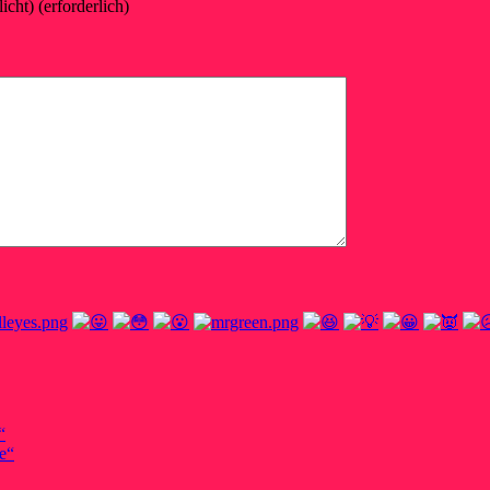
icht) (erforderlich)
“
e“