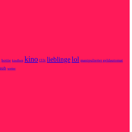
kino
lol
lieblinge
n
hottie
l33t
manipulierter geldautomat
kindheit
laub
wetter