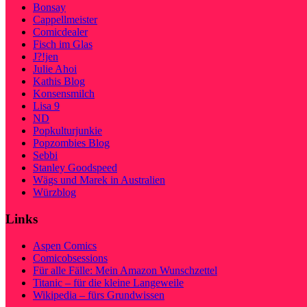
Bonsay
Cappellmeister
Comicdealer
Fisch im Glas
J?!jen
Julie Ahoi
Kathis Blog
Konsensmilch
Lisa 9
ND
Popkulturjunkie
Popzombies Blog
Sebbi
Stanley Goodspeed
Wägs und Marek in Australien
Würzblog
Links
Aspen Comics
Comicobsessions
Für alle Fälle: Mein Amazon Wunschzettel
Titanic – für die kleine Langeweile
Wikipedia – fürs Grundwissen