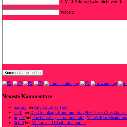
E-Mail-Adresse (wird nicht veröffentl
Website
Neueste Kommentare
bonsay
bei
Review „Star Trek“
steffi
bei
Die Guerillagastronomin rät: „Mike’s Eku Steakhouse
jirjen?
bei
Die Guerillagastronomin rät: „Mike’s Eku Steakhous
Sebbi
bei
Mallorca – Urlaub im Paradies