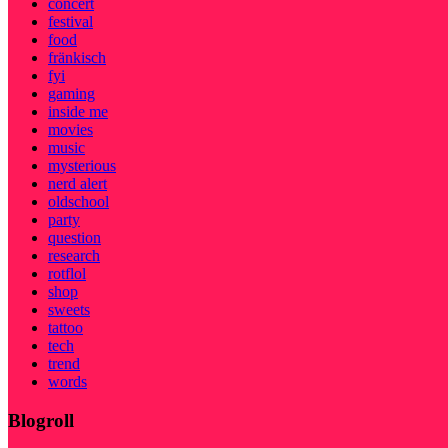
concert
festival
food
fränkisch
fyi
gaming
inside me
movies
music
mysterious
nerd alert
oldschool
party
question
research
rotflol
shop
sweets
tattoo
tech
trend
words
Blogroll