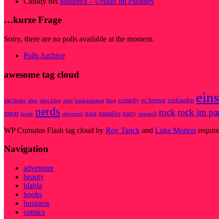
Cloudy
bei
Mallorca – Urlaub im Paradies
…kurze Frage
Sorry, there are no polls available at the moment.
Polls Archive
awesome tag cloud
eins
comedy
ec betrug
einkaufen
alte lieder
alter
alter blog
auto
bankautomat
blog
nerds
rock
rock im pa
meat
pain
paradies
party
mode
ohrwurm
research
WP Cumulus Flash tag cloud by
Roy Tanck
and
Luke Morton
requir
Navigation
adventure
beauty
blabla
books
business
comics