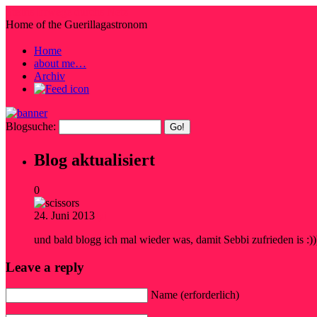
Steffis Irrwege durchs Netz
Home of the Guerillagastronom
Home
about me…
Archiv
Blogsuche:
Blog aktualisiert
0
24. Juni 2013
fyi
und bald blogg ich mal wieder was, damit Sebbi zufrieden is :))
Leave a reply
Name (erforderlich)