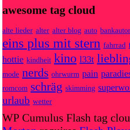
awesome tag cloud
alte lieder
alter
alter blog
auto
bankauto
eins plus mit stern
fahrrad
kino
liebli
hottie
l33t
kindheit
nerds
pain
paradie
mode
ohrwurm
schräg
superw
romcom
skimming
urlaub
wetter
WP Cumulus Flash tag clo