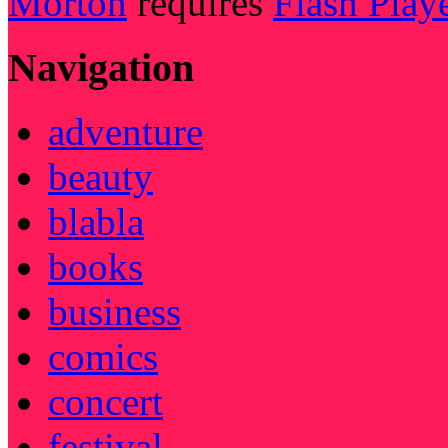
Morton
requires
Flash Play
Navigation
adventure
beauty
blabla
books
business
comics
concert
festival