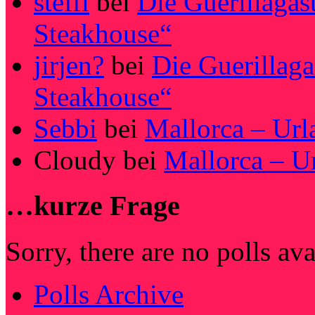
steffi
bei
Die Guerillagas
Steakhouse“
jirjen?
bei
Die Guerillag
Steakhouse“
Sebbi
bei
Mallorca – Url
Cloudy
bei
Mallorca – U
…kurze Frage
Sorry, there are no polls av
Polls Archive