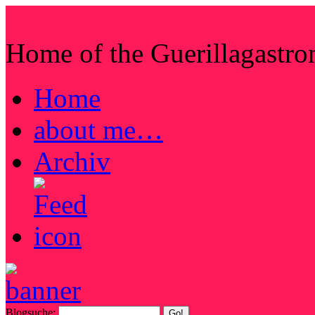
Steffis Irrwege durchs Netz
Home of the Guerillagastr
Home
about me…
Archiv
Blogsuche: