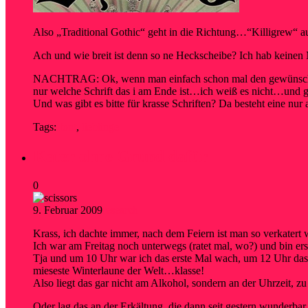
Also „Traditional Gothic“ geht in die Richtung…“Killigrew
Ach und wie breit ist denn so ne Heckscheibe? Ich hab keine
NACHTRAG: Ok, wenn man einfach schon mal den gewünschten Te
nur welche Schrift das i am Ende ist…ich weiß es nicht…und ge
Und was gibt es bitte für krasse Schriften? Da besteht eine
Tags:
font
,
lieblinge
Kater ohne Grund dafür
0
9. Februar 2009
research
Krass, ich dachte immer, nach dem Feiern ist man so verkatert 
Ich war am Freitag noch unterwegs (ratet mal, wo?) und bin ers
Tja und um 10 Uhr war ich das erste Mal wach, um 12 Uhr das z
mieseste Winterlaune der Welt…klasse!
Also liegt das gar nicht am Alkohol, sondern an der Uhrzeit, z
Oder lag das an der Erkältung, die dann seit gestern wunderbar