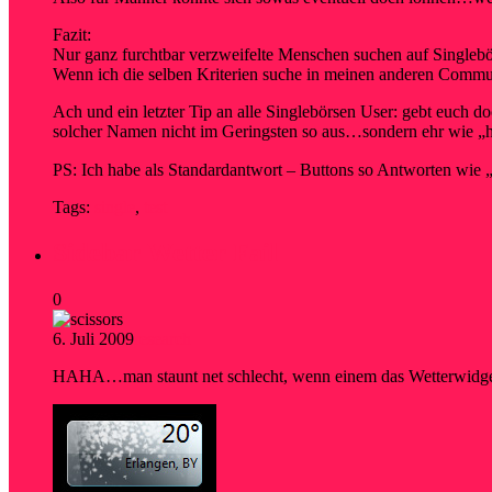
Fazit:
Nur ganz furchtbar verzweifelte Menschen suchen auf Singlebö
Wenn ich die selben Kriterien suche in meinen anderen Comm
Ach und ein letzter Tip an alle Singlebörsen User: gebt euch d
solcher Namen nicht im Geringsten so aus…sondern ehr wie „h
PS: Ich habe als Standardantwort – Buttons so Antworten wie „
Tags:
single
,
test
Sidebar Wetter Fail
0
6. Juli 2009
research
HAHA…man staunt net schlecht, wenn einem das Wetterwidget