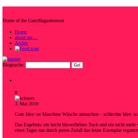
Steffis Irrwege durchs Netz
Home of the Guerillagastronom
Home
about me…
Archiv
Blogsuche:
Verfärben für Fortgeschrittene
0
3. Mai 2010
research
Gute Idee: ne Maschine Wäsche anmachen – schlechte Idee: wa
Das Ergebnis: ein leicht lilaverfärbtes Tuch und ein nicht m
eines Tages nur durch puren Zufall das letzte Exemplar ergatter