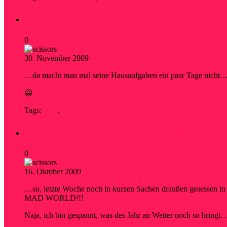
Wow…
0
30. November 2009
research
…da macht man mal seine Hausaufgaben ein paar Tage nicht…un
😀
Tags:
blog
,
schräg
I’m dreaming of a white Christmas…
0
16. Oktober 2009
research
…so, letzte Woche noch in kurzen Sachen draußen gesessen in 
MAD WORLD!!!
Naja, ich bin gespannt, was des Jahr an Wetter noch so bringt