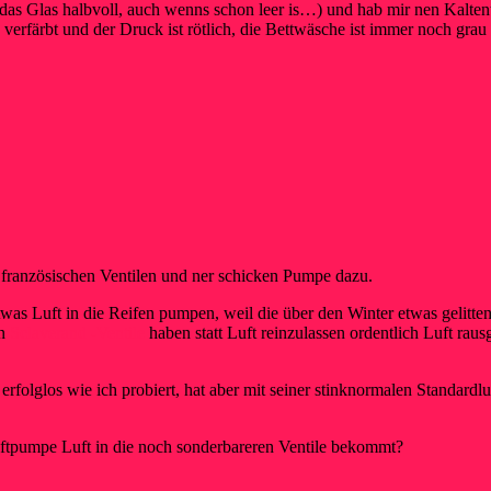
er das Glas halbvoll, auch wenns schon leer is…) und hab mir nen Kalte
ila verfärbt und der Druck ist rötlich, die Bettwäsche ist immer noch g
en französischen Ventilen und ner schicken Pumpe dazu.
was Luft in die Reifen pumpen, weil die über den Winter etwas gelitten
en
Sclaverand -Ventile
haben statt Luft reinzulassen ordentlich Luft rau
rfolglos wie ich probiert, hat aber mit seiner stinknormalen Standa
ftpumpe Luft in die noch sonderbareren Ventile bekommt?