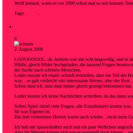
Weiß jemand, wann es vor 2009 schon mal so nen krassen Tem
Tags:
schnee
,
winter
Steffis Experimente im Netz – heute: S
0
2. August 2009
research
LOOOOOOOL, ok, letztens war mir echt langweilig, und in all 
Hihihi, gleich Bilder hochgeladen, die tausend Fragen beantwo
der Suche nach schönen Menschen.
Leider musste ich relativ schnell feststellen, dass ein Teil d
way…es gab vielleicht vier interessante Herren, aber der Rest…
Schön fand ich, dass man immer gleich gezeigt bekommen ha
Leider konnte ich keine Nachrichten schreiben, da das dann w
Selbes Spiel: elend viele Fragen, alle Extrafeatures kosten w
für was Eigenes ist.
Die dort vertretenen Herren waren auch wieder…nicht mein Ges
Ich hab mir spasseshalber auch mal ein paar Weibchen angescha
Also für Männer könnte sich sowas eventuell doch lohnen…wen