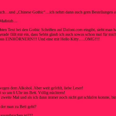
“ auch…und „Chinese Gothic“…ich nehm dann auch gern Bestellungen
n Maßstab…
xt bei den Gothic Schriften auf Dafont.com eingibt, sieht man halt
rade fällt mir ein, dass Sebbi glaub ich auch sowas schon mal für mi
 nur aus EINHÖRNERN!!! Und eine mit Hello Kitty…..OMG!!!!
wegen dem Alkohol. Aber weit gefehlt, liebe Leser!
t so um 6 Uhr ins Bett. Völlig nüchtern!
weite Mal und als ich dann immer noch nicht gut schlafen konnte, bin
u der man zu Bett geht?
 ausgebrochen ist???