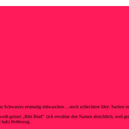
s Schwarzes erstmalig mitwaschen….noch schlechtere Idee: Sachen mi
ehr weiß-grüner „Bibi Blad“ (ich erwähne den Namen absichtlich, weil
t hab) Bettbezug.