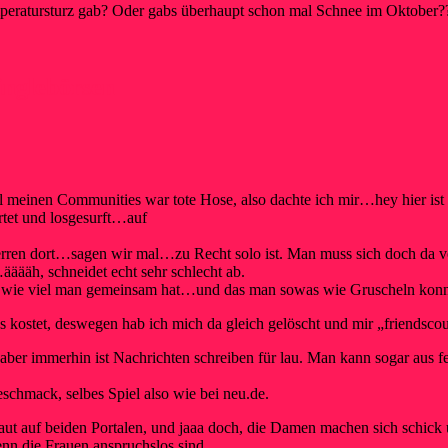
peratursturz gab? Oder gabs überhaupt schon mal Schnee im Oktober?
inglebörsen
meinen Communities war tote Hose, also dachte ich mir…hey hier ist 
rtet und losgesurft…auf
er Herren dort…sagen wir mal…zu Recht solo ist. Man muss sich doch da v
ääääh, schneidet echt sehr schlecht ab.
t, wie viel man gemeinsam hat…und das man sowas wie Gruscheln ko
as kostet, deswegen hab ich mich da gleich gelöscht und mir „friends
as, aber immerhin ist Nachrichten schreiben für lau. Man kann sogar a
chmack, selbes Spiel also wie bei neu.de.
ut auf beiden Portalen, und jaaa doch, die Damen machen sich schick 
n die Frauen anspruchslos sind.