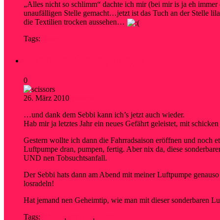
„Alles nicht so schlimm“ dachte ich mir (bei mir is ja eh imm
unaufälligen Stelle gemacht…jetzt ist das Tuch an der Stelle l
die Textilien trocken aussehen…
Tags:
farbe
I want to ride my bicycle…
0
26. März 2010
research
…und dank dem Sebbi kann ich’s jetzt auch wieder.
Hab mir ja letztes Jahr ein neues Gefährt geleistet, mit schick
Gestern wollte ich dann die Fahrradsaison eröffnen und noch et
Luftpumpe dran, pumpen, fertig. Aber nix da, diese sonderbar
UND nen Tobsuchtsanfall.
Der Sebbi hats dann am Abend mit meiner Luftpumpe genauso e
losradeln!
Hat jemand nen Geheimtip, wie man mit dieser sonderbaren Lu
Tags:
fahrrad
,
frühling
,
ventil