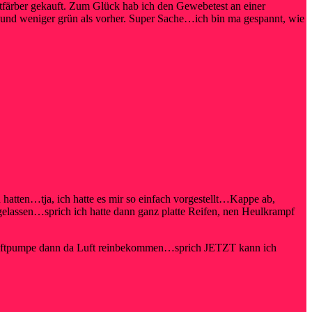
ntfärber gekauft. Zum Glück hab ich den Gewebetest an einer
rau und weniger grün als vorher. Super Sache…ich bin ma gespannt, wie
 hatten…tja, ich hatte es mir so einfach vorgestellt…Kappe ab,
sgelassen…sprich ich hatte dann ganz platte Reifen, nen Heulkrampf
rdluftpumpe dann da Luft reinbekommen…sprich JETZT kann ich