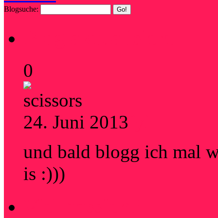
Blogsuche:
Blog aktualisiert
0
24. Juni 2013
fyi
und bald blogg ich mal w
is :)))
Viel passiert!