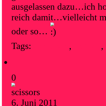
ausgelassen dazu…ich hof
reich damit…vielleicht 
oder so…
Tags:
drehorgel
,
festival
,
Rock im Park 2011
0
6. Juni 2011
fyi