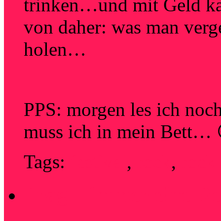
trinken…und mit Geld ka
von daher: was man verg
holen…
PPS: morgen les ich noch
muss ich in mein Bett… 
Tags:
festival
,
rock
,
rock
Prag – immer eine Re