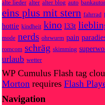
alte lieder
alter
alter blog
auto
bankauto
eins plus mit stern
fahrrad
kino
liebli
hottie
l33t
kindheit
nerds
pain
paradie
mode
ohrwurm
schräg
superw
romcom
skimming
urlaub
wetter
WP Cumulus Flash tag clo
Morton
requires
Flash Play
Navigation