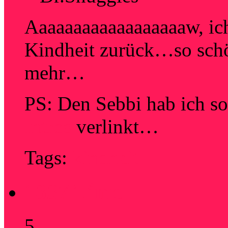
Aaaaaaaaaaaaaaaaaaw, ich
Kindheit zurück…so schön
mehr…
PS: Den Sebbi hab ich so 
Intros
verlinkt…
Tags:
kindheit
1337 Time
5