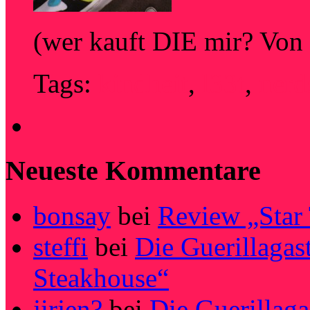
(wer kauft DIE mir? V
Tags:
kindheit
,
l33t
,
nerd
Neueste Kommentare
bonsay
bei
Review „Star
steffi
bei
Die Guerillagas
Steakhouse“
jirjen?
bei
Die Guerillag