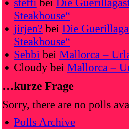
steffi
bei
Die Guerillagas
Steakhouse“
jirjen?
bei
Die Guerillag
Steakhouse“
Sebbi
bei
Mallorca – Url
Cloudy
bei
Mallorca – U
…kurze Frage
Sorry, there are no polls av
Polls Archive