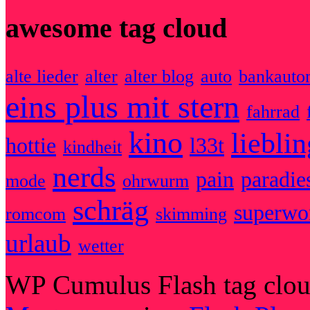
awesome tag cloud
alte lieder
alter
alter blog
auto
bankauto
eins plus mit stern
fahrrad
kino
liebli
hottie
l33t
kindheit
nerds
pain
paradie
mode
ohrwurm
schräg
superw
romcom
skimming
urlaub
wetter
WP Cumulus Flash tag clo