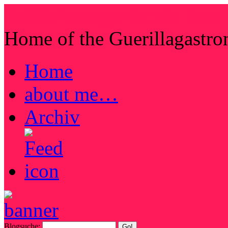
Steffis Irrwege durchs Netz
Home of the Guerillagastr
Home
about me…
Archiv
Blogsuche: