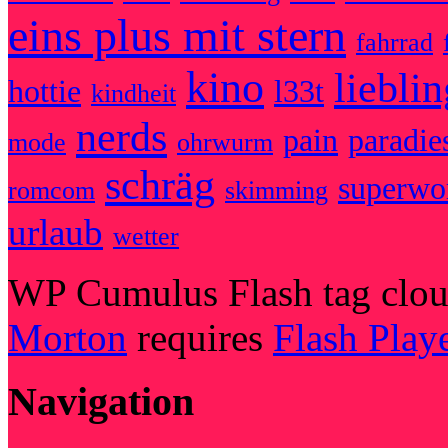
eins plus mit stern
fahrrad
kino
liebli
hottie
l33t
kindheit
nerds
pain
paradie
mode
ohrwurm
schräg
superw
romcom
skimming
urlaub
wetter
WP Cumulus Flash tag clo
Morton
requires
Flash Play
Navigation