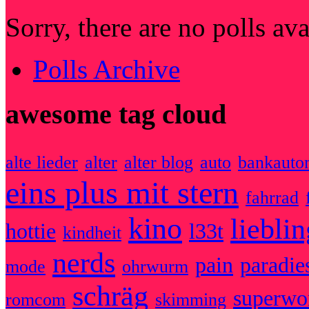
Sorry, there are no polls av
Polls Archive
awesome tag cloud
alte lieder
alter
alter blog
auto
bankauto
eins plus mit stern
fahrrad
kino
liebli
hottie
l33t
kindheit
nerds
pain
paradie
mode
ohrwurm
schräg
superw
romcom
skimming