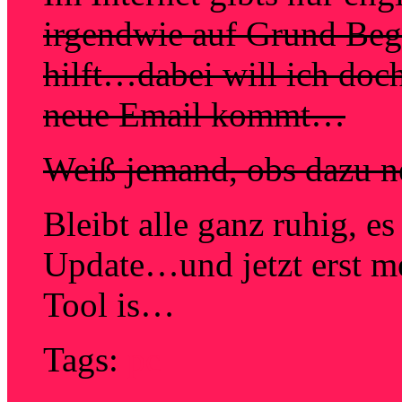
irgendwie auf Grund Begri
hilft…dabei will ich doc
neue Email kommt…
Weiß jemand, obs dazu ne
Bleibt alle ganz ruhig, e
Update…und jetzt erst me
Tool is…
Tags:
pc