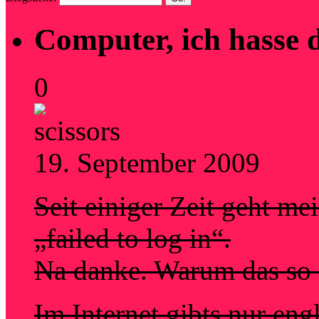
Computer, ich hasse d
0
19. September 2009
myst
Seit einiger Zeit geht me
„failed to log in“.
Na danke. Warum das so is
Im Internet gibts nur engl