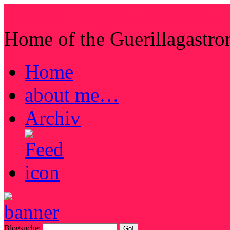
Steffis Irrwege durchs Netz
Home of the Guerillagastr
Home
about me…
Archiv
Blogsuche: