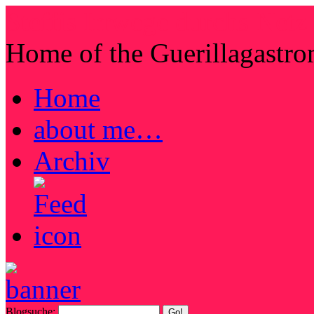
Steffis Irrwege durchs Netz
Home of the Guerillagastr
Home
about me…
Archiv
Blogsuche: