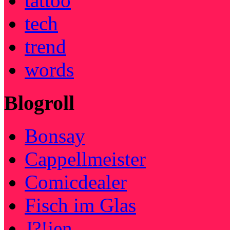
tattoo
tech
trend
words
Blogroll
Bonsay
Cappellmeister
Comicdealer
Fisch im Glas
J?!jen