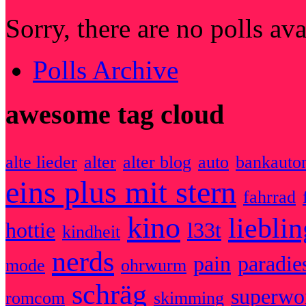
Sorry, there are no polls av
Polls Archive
awesome tag cloud
alte lieder
alter
alter blog
auto
bankauto
eins plus mit stern
fahrrad
kino
liebli
hottie
l33t
kindheit
nerds
pain
paradie
mode
ohrwurm
schräg
superw
romcom
skimming