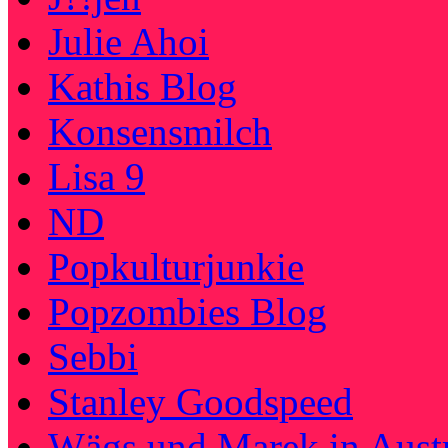
Julie Ahoi
Kathis Blog
Konsensmilch
Lisa 9
ND
Popkulturjunkie
Popzombies Blog
Sebbi
Stanley Goodspeed
Wägs und Marek in Austr