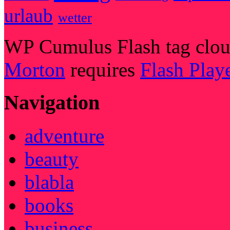
urlaub
wetter
WP Cumulus Flash tag clo
Morton
requires
Flash Play
Navigation
adventure
beauty
blabla
books
business