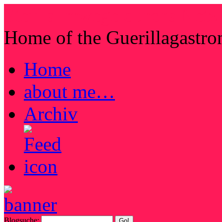
Steffis Irrwege durchs Netz
Home of the Guerillagastr
Home
about me…
Archiv
Blogsuche: