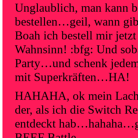
Unglaublich, man kann 
bestellen…geil, wann gib
Boah ich bestell mir jet
Wahnsinn! :bfg: Und soba
Party…und schenk jedem B
mit Superkräften…HA!
HAHAHA, ok mein Lachanf
der, als ich die Switch 
entdeckt hab…hahaha…ge
BEEF Battle…