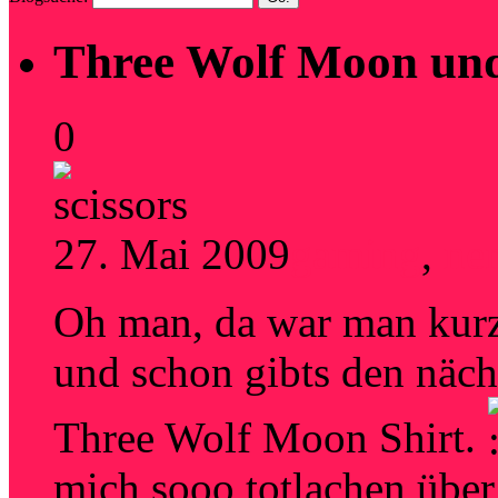
Three Wolf Moon un
0
27. Mai 2009
gaming
,
ner
Oh man, da war man kurz 
und schon gibts den näch
Three Wolf Moon Shirt.
mich sooo totlachen üb