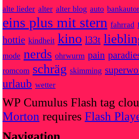
alte lieder
alter
alter blog
auto
bankauto
eins plus mit stern
fahrrad
kino
liebli
hottie
l33t
kindheit
nerds
pain
paradie
mode
ohrwurm
schräg
superw
romcom
skimming
urlaub
wetter
WP Cumulus Flash tag clo
Morton
requires
Flash Play
Navigation