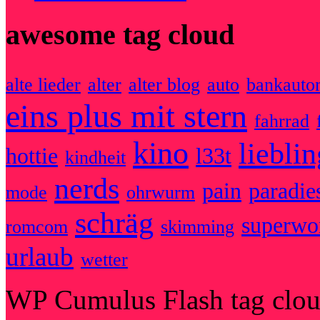
awesome tag cloud
alte lieder
alter
alter blog
auto
bankauto
eins plus mit stern
fahrrad
kino
liebli
hottie
l33t
kindheit
nerds
pain
paradie
mode
ohrwurm
schräg
superw
romcom
skimming
urlaub
wetter
WP Cumulus Flash tag clo