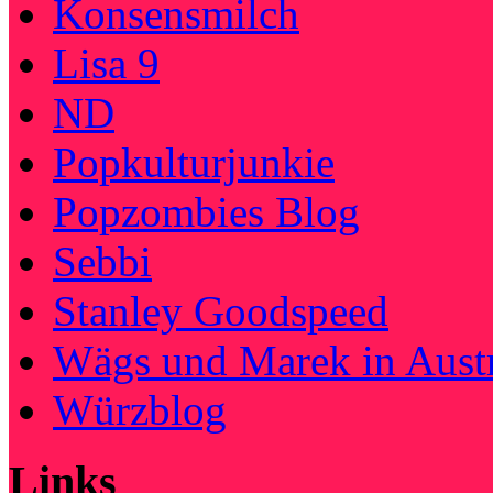
Konsensmilch
Lisa 9
ND
Popkulturjunkie
Popzombies Blog
Sebbi
Stanley Goodspeed
Wägs und Marek in Austr
Würzblog
Links