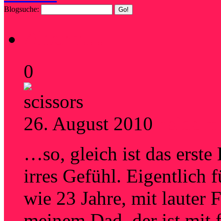
Blogsuche:
Altern…
0
26. August 2010
inside m
…so, gleich ist das erst
irres Gefühl. Eigentlich
wie 23 Jahre, mit lauter
meinem Dad, der ist mit 