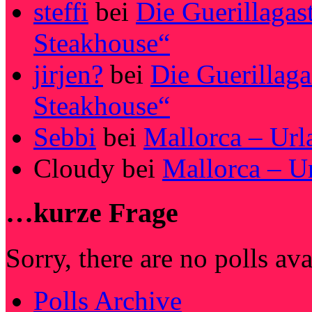
steffi
bei
Die Guerillagas
Steakhouse“
jirjen?
bei
Die Guerillag
Steakhouse“
Sebbi
bei
Mallorca – Url
Cloudy
bei
Mallorca – U
…kurze Frage
Sorry, there are no polls av
Polls Archive