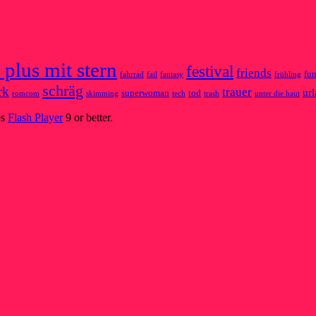
 plus mit stern
festival
friends
fu
fahrrad
fail
fantasy
frühling
schräg
rk
trauer
ur
superwoman
tod
romcom
skimming
tech
trash
unter die haut
es
Flash Player
9 or better.