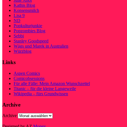
Julie Ahoi
Kathis Blog
Konsensmilch
Lisa 9
ND
Popkulturjunkie
Popzombies Blog
Sebbi
Stanley Goodspeed
Wägs und Marek in Australien
Würzblog
Links
Aspen Comics
Comicobsessions
Für alle Fälle: Mein Amazon Wunschzettel
Titanic – für die kleine Langeweile
Wikipedia – fürs Grundwissen
Archive
Archive
Designed by AZ
Money