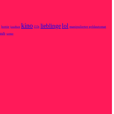
kino
lol
lieblinge
n
hottie
l33t
manipulierter geldautomat
kindheit
laub
wetter