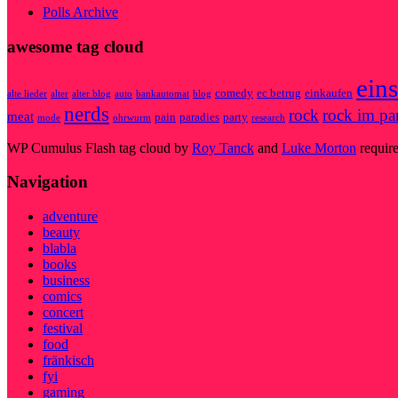
Polls Archive
awesome tag cloud
eins
comedy
ec betrug
einkaufen
alte lieder
alter
alter blog
auto
bankautomat
blog
nerds
rock
rock im pa
meat
pain
paradies
party
mode
ohrwurm
research
WP Cumulus Flash tag cloud by
Roy Tanck
and
Luke Morton
requir
Navigation
adventure
beauty
blabla
books
business
comics
concert
festival
food
fränkisch
fyi
gaming