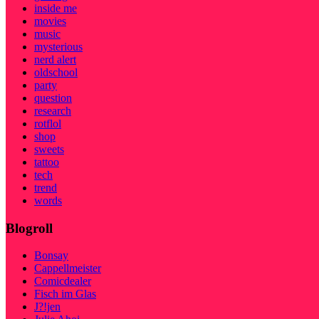
inside me
movies
music
mysterious
nerd alert
oldschool
party
question
research
rotflol
shop
sweets
tattoo
tech
trend
words
Blogroll
Bonsay
Cappellmeister
Comicdealer
Fisch im Glas
J?!jen