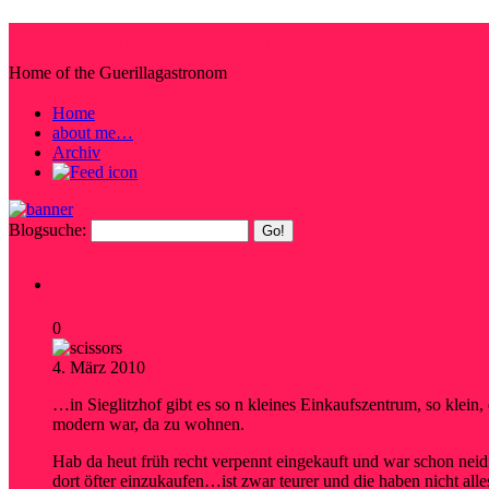
Steffis Irrwege durchs Netz
Home of the Guerillagastronom
Home
about me…
Archiv
Blogsuche:
Ich bin Teil der Herde…
0
4. März 2010
shop
…in Sieglitzhof gibt es so n kleines Einkaufszentrum, so klei
modern war, da zu wohnen.
Hab da heut früh recht verpennt eingekauft und war schon neid
dort öfter einzukaufen…ist zwar teurer und die haben nicht alle