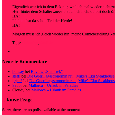
Eigentlich war ich in dem Eck nur, weil ich mal wieder nicht z
Herr hinter dem Schalter „neee brauch ich nich, du bist doch öf
HA!
Ich bin also da schon Teil der Herde!
HA!
Morgen muss ich gleich wieder hin, meine Comicbestellung k
Tags:
einkaufen
,
familiär
Neueste Kommentare
bonsay
bei
Review „Star Trek“
steffi
bei
Die Guerillagastronomin rät: „Mike’s Eku Steakhouse
jirjen?
bei
Die Guerillagastronomin rät: „Mike’s Eku Steakhous
Sebbi
bei
Mallorca – Urlaub im Paradies
Cloudy
bei
Mallorca – Urlaub im Paradies
…kurze Frage
Sorry, there are no polls available at the moment.