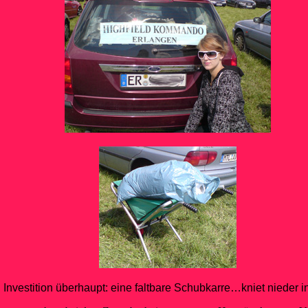
 Investition überhaupt: eine faltbare Schubkarre…kniet nieder in