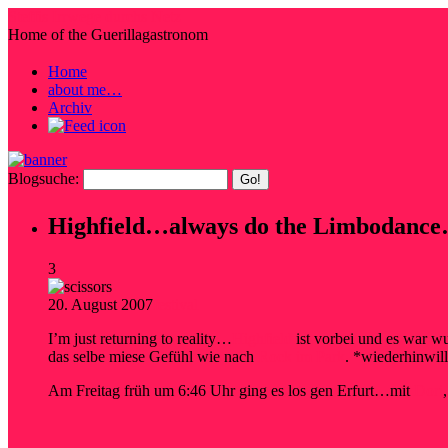
Steffis Irrwege durchs Netz
Home of the Guerillagastronom
Home
about me…
Archiv
Blogsuche:
Highfield…always do the Limbodance…o
3
20. August 2007
festival
I’m just returning to reality…
Highfield
ist vorbei und es war w
das selbe miese Gefühl wie nach
Rock im Park
. *wiederhinwil
Am Freitag früh um 6:46 Uhr ging es los gen Erfurt…mit
Dori