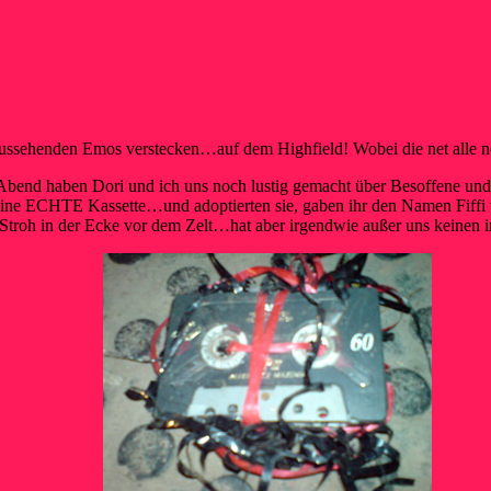
aussehenden Emos verstecken…auf dem Highfield! Wobei die net alle ne
g Abend haben Dori und ich uns noch lustig gemacht über Besoffene u
 ECHTE Kassette…und adoptierten sie, gaben ihr den Namen Fiffi und
 Stroh in der Ecke vor dem Zelt…hat aber irgendwie außer uns keinen i