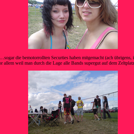
sogar die bemotorrollten Securties haben mitgemacht (ach übrigen
allem weil man durch die Lage alle Bands supergut auf dem Zeltpla