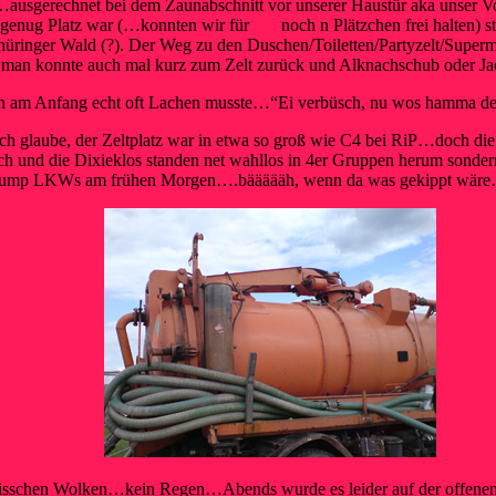
usgerechnet bei dem Zaunabschnitt vor unserer Haustür aka unser Vor
 genug Platz war (…konnten wir für
Flo
noch n Plätzchen frei halten) 
üringer Wald (?). Der Weg zu den Duschen/Toiletten/Partyzelt/Superm
man konnte auch mal kurz zum Zelt zurück und Alknachschub oder J
ich am Anfang echt oft Lachen musste…“Ei verbüsch, nu wos hamma 
ich glaube, der Zeltplatz war in etwa so groß wie C4 bei RiP…doch d
Ach und die Dixieklos standen net wahllos in 4er Gruppen herum sond
oauspump LKWs am frühen Morgen….bäääääh, wenn da was gekippt wä
 bisschen Wolken…kein Regen…Abends wurde es leider auf der offene