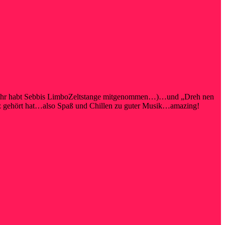
s, ihr habt Sebbis LimboZeltstange mitgenommen…)…und „Dreh nen
tz gehört hat…also Spaß und Chillen zu guter Musik…amazing!