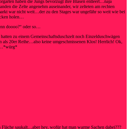
garten haben die Jungs bevorzugt ihre Blasen entleert…naja
standen die Zelte angenehm auseinander, wir zelteten am rechten
arkt war nicht weit…der zu den Stages war ungefähr so weit wie bei
acken holen…
denn doooo?“ oder so…
ie hatten zu einem Gemeinschaftsduschzelt noch Einzelduschwägen
ern als 20er Reihe…also keine umgeschmissenen Klos! Herrlich! Ok,
re…*würg*
n Fläche saukalt…aber hey, wofür hat man warme Sachen dabei???