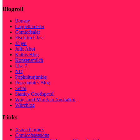
Blogroll
Bonsay
Cappellmeister
Comicdealer
Fisch im Glas
J?!jen
Julie Ahoi
Kathis Blog
Konsensmilch
Lisa 9
ND
Popkulturjunkie
Popzombies Blog
Sebbi
Stanley Goodspeed
Wägs und Marek in Australien
Würzblog
Links
Aspen Comics
Comicobsessions