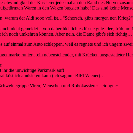
die Geschwindigkeit der Kassierer jedesmal an den Rand des Nervenzus
 aufgetürmten Waren in den Wagen bugsiert habe! Das sind keine Mensc
en, warum der Aldi sooo voll ist…“Schorsch, gibts morgen nen Krieg?
t auch nicht gemeldet…von daher hielt ich es für ne gute Idee, früh u
 ich noch umkehren können. Aber nein, die Dame gibt’s sich richtig…
es auf einmal zum Auto schleppen, weil es regnete und ich ungern zweim
Wagenmarke runter…ein nebenstehender, mit Krücken ausgestatteter H
k:
 ihr die unwichtige Parkmark auf!
al köstlich amüsieren kann (ich sag nur BIFI Wiener)…
h Schweinegrippe Viren, Menschen und Robokassierer…:tongue: