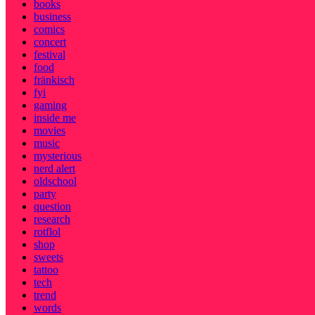
books
business
comics
concert
festival
food
fränkisch
fyi
gaming
inside me
movies
music
mysterious
nerd alert
oldschool
party
question
research
rotflol
shop
sweets
tattoo
tech
trend
words