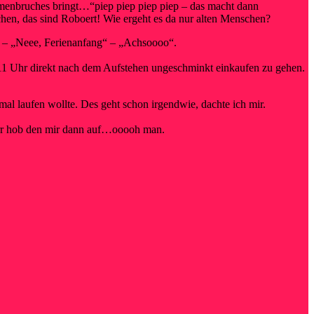
ammenbruches bringt…“piep piep piep piep – das macht dann
hen, das sind Roboert! Wie ergeht es da nur alten Menschen?
“ – „Neee, Ferienanfang“ – „Achsoooo“.
m 11 Uhr direkt nach dem Aufstehen ungeschminkt einkaufen zu gehen.
al laufen wollte. Des geht schon irgendwie, dachte ich mir.
err hob den mir dann auf…ooooh man.