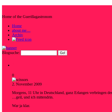
Steffis Irrwege durchs Netz
Home of the Guerillagastronom
Home
about me…
Archiv
Blogsuche:
Aldi und ich…
0
2. November 2009
adventure
Morgens, 11 Uhr in Deutschland, ganz Erlangen verbringen de
…geil, und ich mittendrin.
War ja klar.