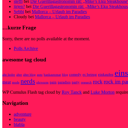
steffi
bei
Die Guerillagastronomin rät: „Mike’s Eku Steakhouse
jirjen?
bei
Die Guerillagastronomin rät: „Mike’s Eku Steakhous
Sebbi
bei
Mallorca – Urlaub im Paradies
Cloudy
bei
Mallorca – Urlaub im Paradies
…kurze Frage
Sorry, there are no polls available at the moment.
Polls Archive
awesome tag cloud
eins
comedy
ec betrug
einkaufen
alte lieder
alter
alter blog
auto
bankautomat
blog
nerds
rock
rock im pa
meat
pain
paradies
party
mode
ohrwurm
research
WP Cumulus Flash tag cloud by
Roy Tanck
and
Luke Morton
requir
Navigation
adventure
beauty
blabla