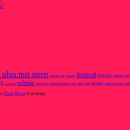
“
e“
 plus mit stern
festival
friends
fu
fahrrad
fail
fantasy
frühling
schräg
rk
trauer
ur
superwoman
tod
romcom
skimming
tech
trash
unter die haut
es
Flash Player
9 or better.