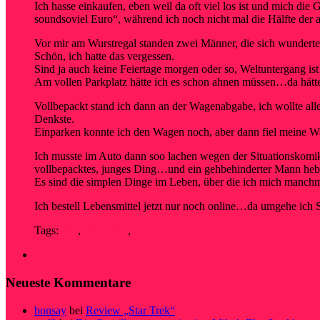
Ich hasse einkaufen, eben weil da oft viel los ist und mich 
soundsoviel Euro“, während ich noch nicht mal die Hälfte der
Vor mir am Wurstregal standen zwei Männer, die sich wundert
Schön, ich hatte das vergessen.
Sind ja auch keine Feiertage morgen oder so, Weltuntergang is
Am vollen Parkplatz hätte ich es schon ahnen müssen…da hätte
Vollbepackt stand ich dann an der Wagenabgabe, ich wollte all
Denkste.
Einparken konnte ich den Wagen noch, aber dann fiel meine 
Ich musste im Auto dann soo lachen wegen der Situationskomi
vollbepacktes, junges Ding…und ein gehbehinderter Mann hebt
Es sind die simplen Dinge im Leben, über die ich mich manchm
Ich bestell Lebensmittel jetzt nur noch online…da umgehe ic
Tags:
aldi
,
einkaufen
,
pain
Neueste Kommentare
bonsay
bei
Review „Star Trek“