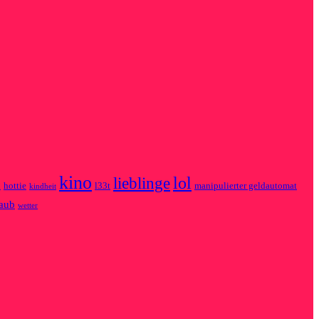
kino
lol
lieblinge
n
hottie
l33t
manipulierter geldautomat
kindheit
laub
wetter